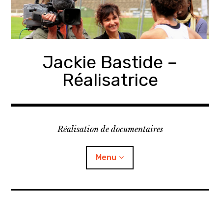
Accéder
au
contenu
principal
Jackie Bastide –
Réalisatrice
Réalisation de documentaires
Menu
Biographie