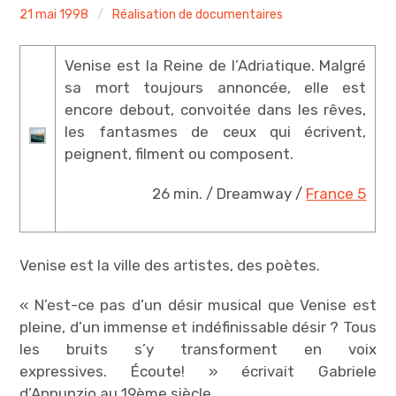
Me contacter
admin
21 mai 1998
Réalisation de documentaires
Venise est la Reine de l’Adriatique. Malgré
sa mort toujours annoncée, elle est
encore debout, convoitée dans les rêves,
les fantasmes de ceux qui écrivent,
peignent, filment ou composent.
26 min. / Dreamway /
France 5
Venise est la ville des artistes, des poètes.
« N’est-ce pas d’un désir musical que Venise est
pleine, d’un immense et indéfinissable désir ? Tous
les bruits s’y transforment en voix
expressives. Écoute! » écrivait Gabriele
d’Annunzio au 19ème siècle.