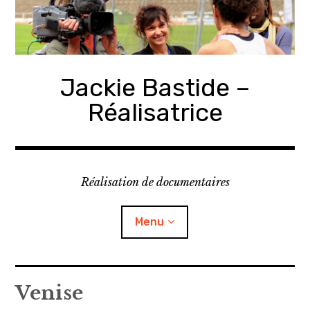
Accéder
au
contenu
principal
Jackie Bastide –
Réalisatrice
Réalisation de documentaires
Menu
Biographie
Venise