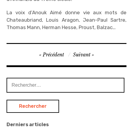
La voix d’Anouk Aimé donne vie aux mots de
Chateaubriand, Louis Aragon, Jean-Paul Sartre,
Thomas Mann, Herman Hesse, Proust, Balzac…
Documentaires
Navigation
Précédent
Suivant
,
de
Dreamway
l’article
,
France
Rechercher :
5
Derniers articles