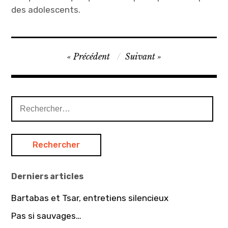
des adolescents.
Cie
Navigation
Précédent
Suivant
Phares
de
et
l’article
Balises
,
Rechercher :
Documentaires
,
France
2
,
Derniers articles
KD2A
Bartabas et Tsar, entretiens silencieux
Pas si sauvages…