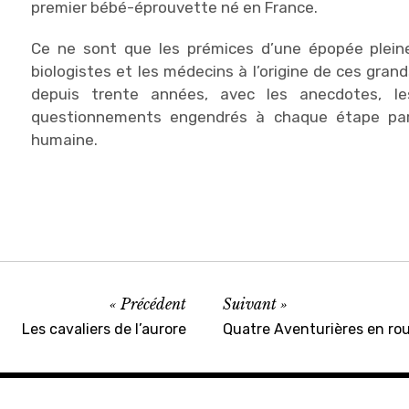
premier bébé-éprouvette né en France.
Ce ne sont que les prémices d’une épopée plein
biologistes et les médecins à l’origine de ces gra
depuis trente années, avec les anecdotes, le
questionnements engendrés à chaque étape par
humaine.
Cinétévé
,
Documentaires
,
France
Précédent
Suivant
Les cavaliers de l’aurore
2
Quatre Aventurières en rou
,
Infrarouge